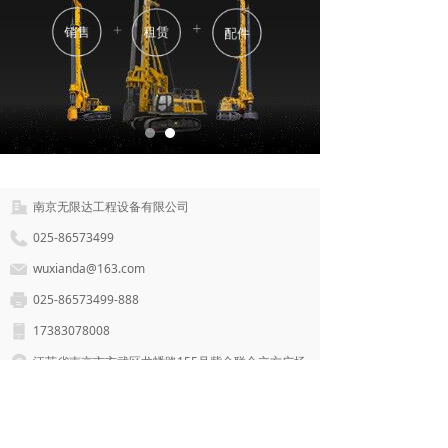
+
+
销售
租赁
配件
南京无限达工程设备有限公司
025-86573499
wuxianda@163.com
025-86573499-888
17383078008
江苏省南京市玄武区龙蟠路155号紫金联合立方广场
5栋212室