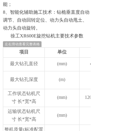
能；
8、智能化辅助施工技术：钻桅垂直度自动
调节、自动回转定位、动力头自动甩土、
动力头自动旋转。
徐工XR600E旋挖钻机主要技术参数
左右滑动查看完整表格
项目
单位
最大钻孔直径
(mm)
φ3500/φ4000*
最大钻孔深度
(m)
工作状态钻机尺
(mm)
12000×6000×35565
寸 长*宽*高
运输状态钻机尺
(mm)
寸 长*宽*高
整机质量(标准配置