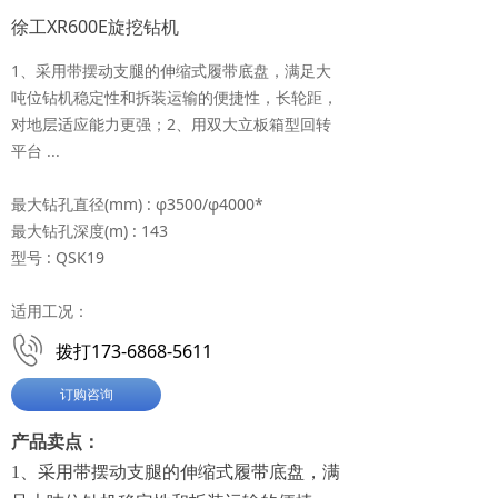
徐工XR600E旋挖钻机
1、采用带摆动支腿的伸缩式履带底盘，满足大
吨位钻机稳定性和拆装运输的便捷性，长轮距，
对地层适应能力更强；2、用双大立板箱型回转
平台 ...
最大钻孔直径(mm) : φ3500/φ4000*
最大钻孔深度(m) : 143
型号 : QSK19
适用工况：
拨打173-6868-5611
订购咨询
产品卖点：
1、采用带摆动支腿的伸缩式履带底盘，满