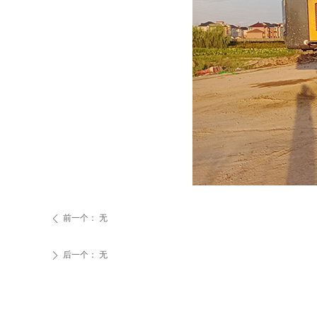
前一个：
无
ꄴ
后一个：
无
ꄲ