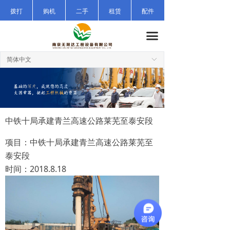
首页
拨打
购机
二手
租赁
配件
公司简介
끀
产品中心
简体中文
ꀅ
施工案例
新闻中心
中铁十局承建青兰高速公路莱芜至泰安段
售后服务
项目：中铁十局承建青兰高速公路莱芜至
公司招聘
泰安段
时间：2018.8.18
联系我们